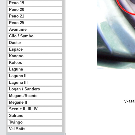
Рено 19
Рено 20
Рено 21
Рено 25
Avantime
Clio / Symbol
Duster
Espace
Kangoo
Koleos
Laguna
Laguna II
Laguna III
Logan / Sandero
Megane/Scenic
указа
Megane II
Scenic II, III, IV
Safrane
Twingo
Vel Satis