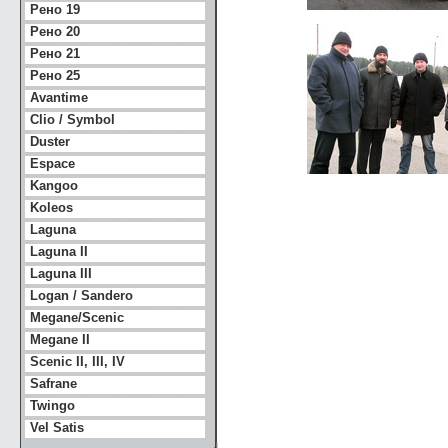
Рено 19
Рено 20
Рено 21
Рено 25
Avantime
Clio / Symbol
Duster
Espace
Kangoo
Koleos
Laguna
Laguna II
Laguna III
Logan / Sandero
Megane/Scenic
Megane II
Scenic II, III, IV
Safrane
Twingo
Vel Satis