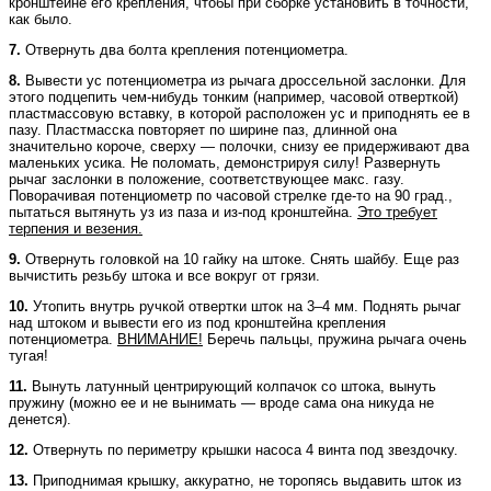
кронштейне его крепления, чтобы при сборке установить в точности,
как было.
7.
Отвернуть два болта крепления потенциометра.
8.
Вывести ус потенциометра из рычага дроссельной заслонки. Для
этого подцепить чем-нибудь тонким (например, часовой отверткой)
пластмассовую вставку, в которой расположен ус и приподнять ее в
пазу. Пластмасска повторяет по ширине паз, длинной она
значительно короче, сверху — полочки, снизу ее придерживают два
маленьких усика. Не поломать, демонстрируя силу! Развернуть
рычаг заслонки в положение, соответствующее макс. газу.
Поворачивая потенциометр по часовой стрелке где-то на 90 град.,
пытаться вытянуть уз из паза и из-под кронштейна.
Это требует
терпения и везения.
9.
Отвернуть головкой на 10 гайку на штоке. Снять шайбу. Еще раз
вычистить резьбу штока и все вокруг от грязи.
10.
Утопить внутрь ручкой отвертки шток на 3–4 мм. Поднять рычаг
над штоком и вывести его из под кронштейна крепления
потенциометра.
ВНИМАНИЕ!
Беречь пальцы, пружина рычага очень
тугая!
11.
Вынуть латунный центрирующий колпачок со штока, вынуть
пружину (можно ее и не вынимать — вроде сама она никуда не
денется).
12.
Отвернуть по периметру крышки насоса 4 винта под звездочку.
13.
Приподнимая крышку, аккуратно, не торопясь выдавить шток из