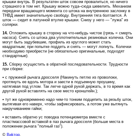
крышки внутрь. В результатен шток совсем провалиться, но ничего
страшного в том нет. Крышку можно туда–сюда шевелить. Механизм
передачи вращающего момента со штока на внутреннюю заслонку в
ТНВД имеет значительную свободу. Внутренняя тяга болтается. А
шток — сидит в латунной втулке крышки. Снизу у него — "лужа" из
солярки.
14.
Отложить крышку в сторону на что-нибудь чистое (грязь = смерть
насоса). Снять со штока два уплотнительных резиновых колечка. Они
могут быть задубевшие, профиль из круглого может стать
квадратным; при попытке поддеть и снять — могут лопнуть. Колечки
необходимо приобрести (не обязательно оригинальные, подходят
стандартные).
15.
Сборку осущестить в обратной последовательности. Трудности
при сборке:
• с пружиной рычага дросселя (Накинуть петлю из проволоки,
протянуть ее вдоль мотора и заести в подъемную проушину,
натягивая под углом. Так легче одной рукой держать, в то время как
другой рукой вставлять на свое место кронштейн.);
• тут же одновременно надо чем-то тонким подцепить за резьбу шток,
вытягивая его наверх, чтобы зафиксировать, а потом уже вытянуть
накручиванием гайки;
• вставить обратно ус поводка потенциометра вместе с
пластмассовой вставкой в паз рычага дросселя (больше места в
положении рычага "полный газ").
©
Bиkтоp
.