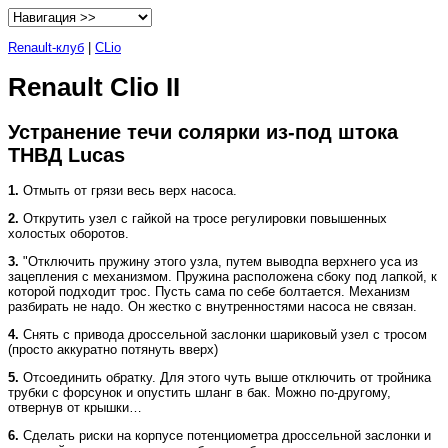
Renault-клуб
|
CLio
Renault Clio II
Устранение течи солярки из-под штока
ТНВД Lucas
1.
Отмыть от грязи весь верх насоса.
2.
Открутить узел с гайкой на тросе регулировки повышенных
холостых оборотов.
3.
"Отключить пружину этого узла, путем выводпа верхнего уса из
зацепления с механизмом. Пружина расположена сбоку под лапкой, к
которой подходит трос. Пусть сама по себе болтается. Механизм
разбирать не надо. Он жестко с внутренностями насоса не связан.
4.
Снять с привода дроссельной заслонки шариковый узел с тросом
(просто аккуратно потянуть вверх)
5.
Отсоединить обратку. Для этого чуть выше отключить от тройника
трубки с форсунок и опустить шланг в бак. Можно по-другому,
отвернув от крышки…
6.
Сделать риски на корпусе потенциометра дроссельной заслонки и