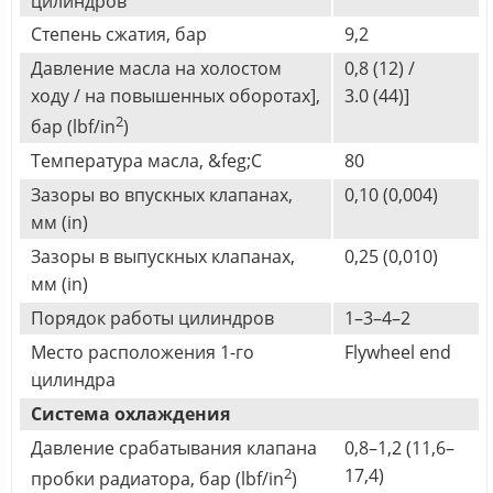
цилиндров
Степень сжатия, бар
9,2
Давление масла на холостом
0,8 (12) /
ходу / на повышенных оборотах],
3.0 (44)]
2
бар (lbf/in
)
Температура масла, &feg;C
80
Зазоры во впускных клапанах,
0,10 (0,004)
мм (in)
Зазоры в выпускных клапанах,
0,25 (0,010)
мм (in)
Порядок работы цилиндров
1–3–4–2
Место расположения 1-го
Flywheel end
цилиндра
Система охлаждения
Давление срабатывания клапана
0,8–1,2 (11,6–
2
17,4)
пробки радиатора, бар (lbf/in
)