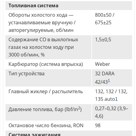
Топливная система
Обороты холостого хода —
800±50 /
устанавливаемые вручную /
675±25
авторегулируемые, об/мин
Содержание СО в выхлопных
1,5±0,5
газах на холостом ходу при
3000 об/мин, %
Карбюратор (система впрыска)
Weber
Тип устройства
32 DARA
1
42/43
Главный жиклер / распылитель
132, 132 / 132,
135 auto
1
2
0,27–0,32 (3,9–
Давление топлива, бар (lbf/in
)
4,6)
Октановое число бензина, RON
98
Система зажигания