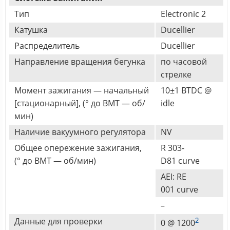
Тип
Electronic 2
Катушка
Ducellier
Распределитель
Ducellier
Направление вращения бегунка
по часовой
стрелке
Момент зажигания — начальный
10±1 BTDC @
[стационарный], (° до ВМТ — об/
idle
мин)
Наличие вакуумного регулятора
NV
Общее опережение зажигания,
R 303-
(° до ВМТ — об/мин)
D81 curve
AEI: RE
001 curve
–
Данные для проверки
2
0 @ 1200