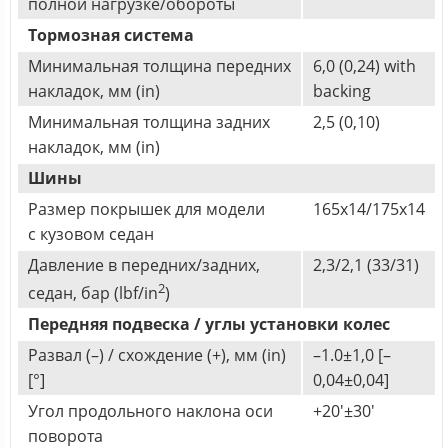
полной нагрузке/обороты
Тормозная система
Минимальная толщина передних
6,0 (0,24) with
накладок, мм (in)
backing
Минимальная толщина задних
2,5 (0,10)
накладок, мм (in)
Шины
Размер покрышек для модели
165x14/175x14
с кузовом седан
Давление в передних/задних,
2,3/2,1 (33/31)
2
седан, бар (lbf/in
)
Передняя подвеска / углы установки колес
Развал (–) / схождение (+), мм (in)
–1.0±1,0 [–
[°]
0,04±0,04]
Угол продольного наклона оси
+20'±30'
поворота