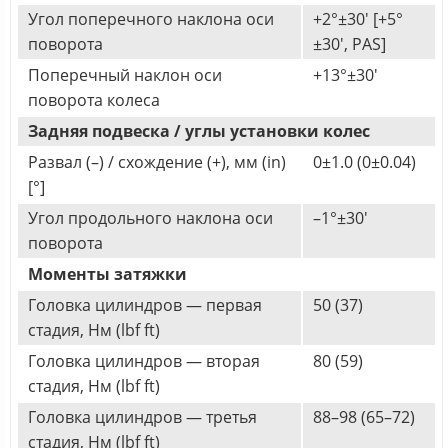
Угол поперечного наклона оси
+2°±30' [+5°
поворота
±30', PAS]
Поперечный наклон оси
+13°±30'
поворота колеса
Задняя подвеска / углы установки колес
Развал (–) / схождение (+), мм (in)
0±1.0 (0±0.04)
[°]
Угол продольного наклона оси
–1°±30'
поворота
Моменты затяжки
Головка цилиндров — первая
50 (37)
стадия, Нм (lbf ft)
Головка цилиндров — вторая
80 (59)
стадия, Нм (lbf ft)
Головка цилиндров — третья
88–98 (65–72)
стадия, Нм (lbf ft)