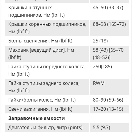
Крышки шатунных
45–50 (33–37)
подшипников, Нм (lbf ft)
Крышки коренных подшипников,
88–98 (165–72)
Нм (lbf ft)
Болты сцепления, Нм (lbf ft)
25 (18)
Маховик [ведущий диск], Нм
58 (43) [65–70
(lbf ft)
(48–52)]
Гайка ступицы переднего колеса,
250(185)
Нм (lbf ft)
Гайка ступицы заднего колеса,
RWM
Нм (lbf ft)
Гайки/болты колес, Нм (lbf ft)
80–90 (59–66)
Свечи зажигания, Нм (lbf ft)
17–20 (13–15)
Заправочные емкости
Двигатель и фильтр, литр (pints)
5,5 (9,7)